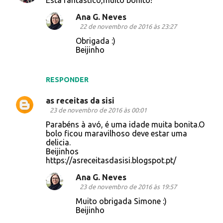
Está fantástico,muito bonito!
Ana G. Neves
22 de novembro de 2016 às 23:27
Obrigada :)
Beijinho
RESPONDER
as receitas da sisi
23 de novembro de 2016 às 00:01
Parabéns à avó, é uma idade muita bonita.O
bolo ficou maravilhoso deve estar uma
delicia.
Beijinhos
https://asreceitasdasisi.blogspot.pt/
Ana G. Neves
23 de novembro de 2016 às 19:57
Muito obrigada Simone :)
Beijinho