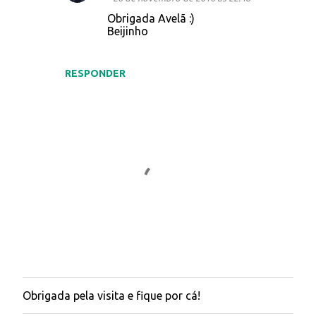
Obrigada Avelã :)
Beijinho
RESPONDER
Obrigada pela visita e fique por cá!
E
n