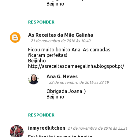
Beijinho
RESPONDER
As Receitas da Mãe Galinha
21 de novembro de 2016 às 10:40
Ficou muito bonito Ana! As camadas
ficaram perfeitas!
Beijinho
http://asreceitasdamaegalinha.blogspot.pt/
Ana G. Neves
22 de novembro de 2016 às 23:19
Obrigada Joana :)
Beijinho
RESPONDER
inmyredkitchen
21 de novembro de 2016 às 22:21