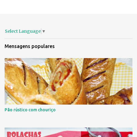
v
i
a
r
u
m
Select Language
▼
c
o
Mensagens populares
m
e
n
t
á
r
i
o
Pão rústico com chouriço