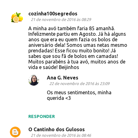
cozinha100segredos
C
21 de novembro de 2016 às 08:29
o
A minha avó também faria 85 amanhã.
Infelizmente partiu em Agosto. Já há alguns
m
anos que era eu quem fazia os bolos de
e
aniversário dela! Somos umas netas mesmo
prendadas! Esse ficou muito bonito! Já
n
sabes que sou fã de bolos em camadas!
t
Muitos parabéns à tua avó, muitos anos de
vida e saúde! Beijinhos
á
r
Ana G. Neves
22 de novembro de 2016 às 23:09
i
Os meus sentimentos, minha
o
querida <3
s
RESPONDER
O Cantinho dos Gulosos
21 de novembro de 2016 às 08:46